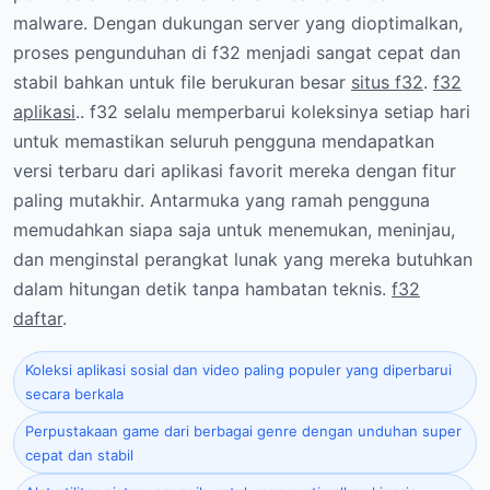
malware. Dengan dukungan server yang dioptimalkan,
proses pengunduhan di f32 menjadi sangat cepat dan
stabil bahkan untuk file berukuran besar
situs f32
.
f32
aplikasi
.. f32 selalu memperbarui koleksinya setiap hari
untuk memastikan seluruh pengguna mendapatkan
versi terbaru dari aplikasi favorit mereka dengan fitur
paling mutakhir. Antarmuka yang ramah pengguna
memudahkan siapa saja untuk menemukan, meninjau,
dan menginstal perangkat lunak yang mereka butuhkan
dalam hitungan detik tanpa hambatan teknis.
f32
daftar
.
Koleksi aplikasi sosial dan video paling populer yang diperbarui
secara berkala
Perpustakaan game dari berbagai genre dengan unduhan super
cepat dan stabil