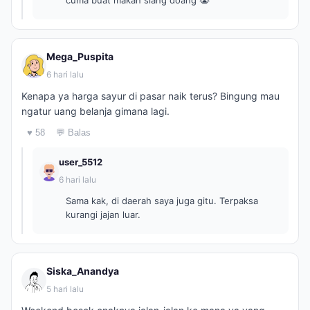
cuma buat makan siang doang 😭
Mega_Puspita
6 hari lalu
Kenapa ya harga sayur di pasar naik terus? Bingung mau
ngatur uang belanja gimana lagi.
♥ 58
💬 Balas
user_5512
6 hari lalu
Sama kak, di daerah saya juga gitu. Terpaksa
kurangi jajan luar.
Siska_Anandya
5 hari lalu