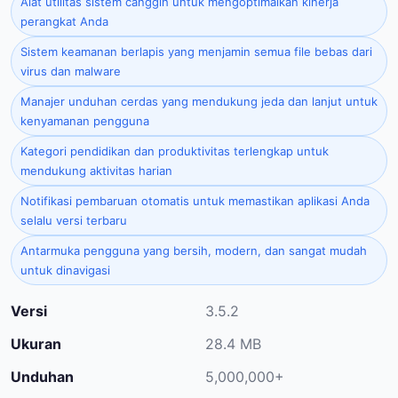
Alat utilitas sistem canggih untuk mengoptimalkan kinerja
perangkat Anda
Sistem keamanan berlapis yang menjamin semua file bebas dari
virus dan malware
Manajer unduhan cerdas yang mendukung jeda dan lanjut untuk
kenyamanan pengguna
Kategori pendidikan dan produktivitas terlengkap untuk
mendukung aktivitas harian
Notifikasi pembaruan otomatis untuk memastikan aplikasi Anda
selalu versi terbaru
Antarmuka pengguna yang bersih, modern, dan sangat mudah
untuk dinavigasi
Versi
3.5.2
Ukuran
28.4 MB
Unduhan
5,000,000+