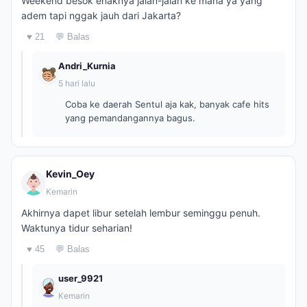
Weekend besok enaknya jalan-jalan ke mana ya yang
adem tapi nggak jauh dari Jakarta?
♥ 21
💬 Balas
Andri_Kurnia
5 hari lalu
Coba ke daerah Sentul aja kak, banyak cafe hits
yang pemandangannya bagus.
Kevin_Oey
Kemarin
Akhirnya dapet libur setelah lembur seminggu penuh.
Waktunya tidur seharian!
♥ 45
💬 Balas
user_9921
Kemarin