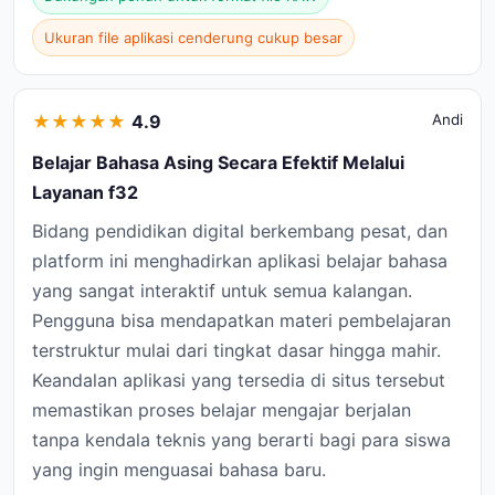
Ukuran file aplikasi cenderung cukup besar
★
★
★
★
★
4.9
Andi
Belajar Bahasa Asing Secara Efektif Melalui
Layanan f32
Bidang pendidikan digital berkembang pesat, dan
platform ini menghadirkan aplikasi belajar bahasa
yang sangat interaktif untuk semua kalangan.
Pengguna bisa mendapatkan materi pembelajaran
terstruktur mulai dari tingkat dasar hingga mahir.
Keandalan aplikasi yang tersedia di situs tersebut
memastikan proses belajar mengajar berjalan
tanpa kendala teknis yang berarti bagi para siswa
yang ingin menguasai bahasa baru.