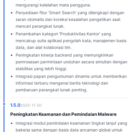
mengurangi kelelahan mata pengguna.
Penyediaan fitur 'Smart Search' yang dilengkapi dengan
saran otomatis dan koreksi kesalahan pengetikan saat
mencari perangkat lunak.
Penambahan kategori 'Produktivitas Kantor' yang
mencakup suite aplikasi pengolah kata, manajemen basis
data, dan alat kolaborasi tim.
Peningkatan kinerja backend yang memungkinkan
pemrosesan permintaan unduhan secara simultan dengan
stabilitas yang lebih tinggi.
Integrasi papan pengumuman dinamis untuk memberikan
informasi terbaru mengenai berita teknologi dan
pembaruan perangkat lunak penting.
1.5.0
2025-11-20
Peningkatan Keamanan dan Pemindaian Malware
Integrasi modul pemindaian keamanan tingkat lanjut yang
bekerja sama dengan basis data ancaman global untuk