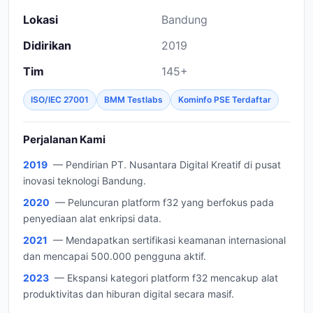
Lokasi
Bandung
Didirikan
2019
Tim
145+
ISO/IEC 27001
BMM Testlabs
Kominfo PSE Terdaftar
Perjalanan Kami
2019
— Pendirian PT. Nusantara Digital Kreatif di pusat
inovasi teknologi Bandung.
2020
— Peluncuran platform f32 yang berfokus pada
penyediaan alat enkripsi data.
2021
— Mendapatkan sertifikasi keamanan internasional
dan mencapai 500.000 pengguna aktif.
2023
— Ekspansi kategori platform f32 mencakup alat
produktivitas dan hiburan digital secara masif.