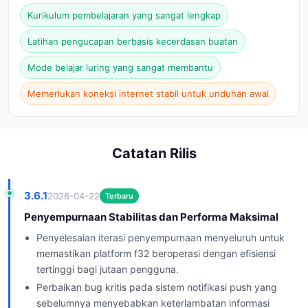
Kurikulum pembelajaran yang sangat lengkap
Latihan pengucapan berbasis kecerdasan buatan
Mode belajar luring yang sangat membantu
Memerlukan koneksi internet stabil untuk unduhan awal
Catatan Rilis
3.6.1
2026-04-22
Terbaru
Penyempurnaan Stabilitas dan Performa Maksimal
Penyelesaian iterasi penyempurnaan menyeluruh untuk
memastikan platform f32 beroperasi dengan efisiensi
tertinggi bagi jutaan pengguna.
Perbaikan bug kritis pada sistem notifikasi push yang
sebelumnya menyebabkan keterlambatan informasi