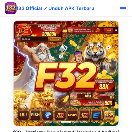
f32 Official ✓ Unduh APK Terbaru