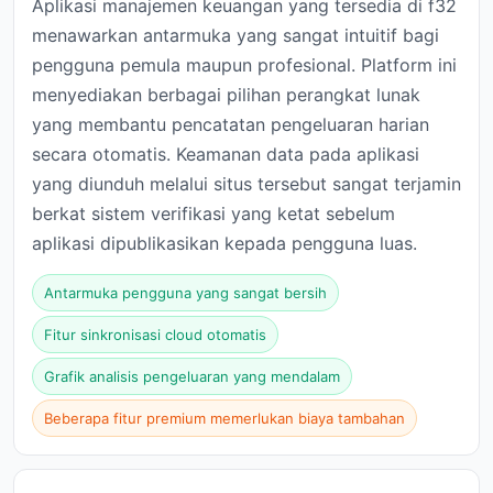
Aplikasi manajemen keuangan yang tersedia di f32
menawarkan antarmuka yang sangat intuitif bagi
pengguna pemula maupun profesional. Platform ini
menyediakan berbagai pilihan perangkat lunak
yang membantu pencatatan pengeluaran harian
secara otomatis. Keamanan data pada aplikasi
yang diunduh melalui situs tersebut sangat terjamin
berkat sistem verifikasi yang ketat sebelum
aplikasi dipublikasikan kepada pengguna luas.
Antarmuka pengguna yang sangat bersih
Fitur sinkronisasi cloud otomatis
Grafik analisis pengeluaran yang mendalam
Beberapa fitur premium memerlukan biaya tambahan