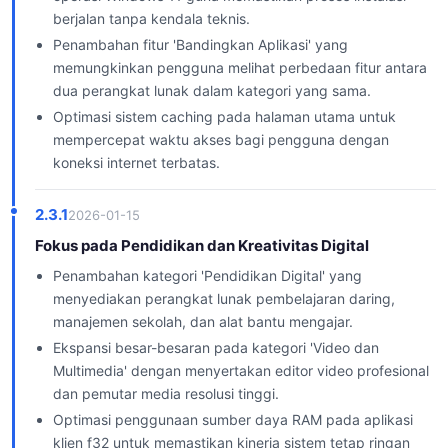
berjalan tanpa kendala teknis.
Penambahan fitur 'Bandingkan Aplikasi' yang
memungkinkan pengguna melihat perbedaan fitur antara
dua perangkat lunak dalam kategori yang sama.
Optimasi sistem caching pada halaman utama untuk
mempercepat waktu akses bagi pengguna dengan
koneksi internet terbatas.
2.3.1
2026-01-15
Fokus pada Pendidikan dan Kreativitas Digital
Penambahan kategori 'Pendidikan Digital' yang
menyediakan perangkat lunak pembelajaran daring,
manajemen sekolah, dan alat bantu mengajar.
Ekspansi besar-besaran pada kategori 'Video dan
Multimedia' dengan menyertakan editor video profesional
dan pemutar media resolusi tinggi.
Optimasi penggunaan sumber daya RAM pada aplikasi
klien f32 untuk memastikan kinerja sistem tetap ringan