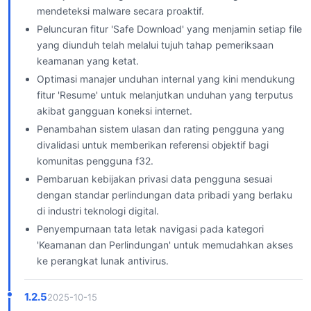
mendeteksi malware secara proaktif.
Peluncuran fitur 'Safe Download' yang menjamin setiap file
yang diunduh telah melalui tujuh tahap pemeriksaan
keamanan yang ketat.
Optimasi manajer unduhan internal yang kini mendukung
fitur 'Resume' untuk melanjutkan unduhan yang terputus
akibat gangguan koneksi internet.
Penambahan sistem ulasan dan rating pengguna yang
divalidasi untuk memberikan referensi objektif bagi
komunitas pengguna f32.
Pembaruan kebijakan privasi data pengguna sesuai
dengan standar perlindungan data pribadi yang berlaku
di industri teknologi digital.
Penyempurnaan tata letak navigasi pada kategori
'Keamanan dan Perlindungan' untuk memudahkan akses
ke perangkat lunak antivirus.
1.2.5
2025-10-15