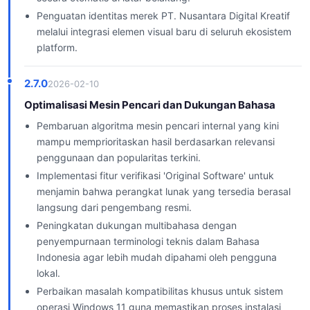
Penguatan identitas merek PT. Nusantara Digital Kreatif
melalui integrasi elemen visual baru di seluruh ekosistem
platform.
2.7.0
2026-02-10
Optimalisasi Mesin Pencari dan Dukungan Bahasa
Pembaruan algoritma mesin pencari internal yang kini
mampu memprioritaskan hasil berdasarkan relevansi
penggunaan dan popularitas terkini.
Implementasi fitur verifikasi 'Original Software' untuk
menjamin bahwa perangkat lunak yang tersedia berasal
langsung dari pengembang resmi.
Peningkatan dukungan multibahasa dengan
penyempurnaan terminologi teknis dalam Bahasa
Indonesia agar lebih mudah dipahami oleh pengguna
lokal.
Perbaikan masalah kompatibilitas khusus untuk sistem
operasi Windows 11 guna memastikan proses instalasi