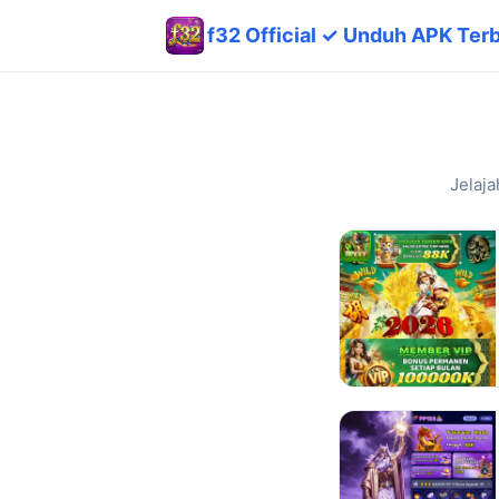
f32 Official ✓ Unduh APK Ter
Jelaja